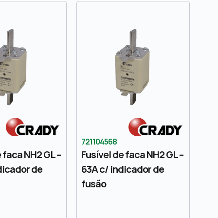
721104568
e faca NH2 GL –
Fusível de faca NH2 GL –
dicador de
63A c/ indicador de
fusão