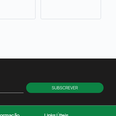
SUBSCREVER
formação
Links Úteis