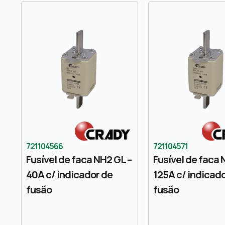
721104566
721104571
Fusível de faca NH2 GL –
Fusível de faca 
40A c/ indicador de
125A c/ indicad
fusão
fusão