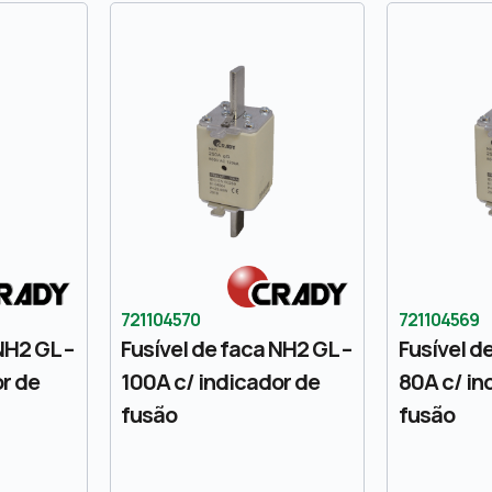
721104570
721104569
NH2 GL –
Fusível de faca NH2 GL –
Fusível d
or de
100A c/ indicador de
80A c/ in
fusão
fusão