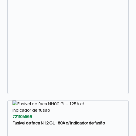
721104569
Fusível de faca NH2 GL – 80A c/ indicador de fusão