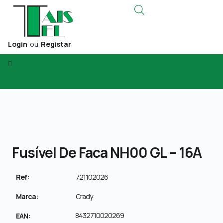
Login
ou
Registar
Fusível De Faca NH00 GL – 16A
Ref:
721102026
Marca:
Crady
8432710020269
EAN: