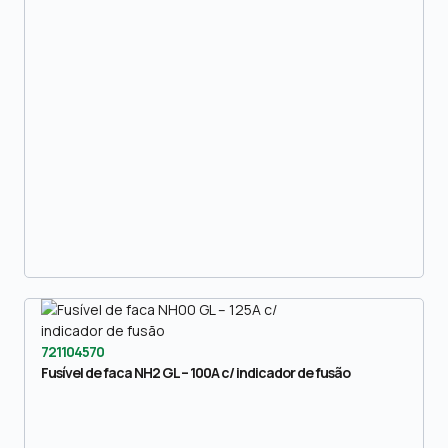
721104570
Fusível de faca NH2 GL – 100A c/ indicador de fusão