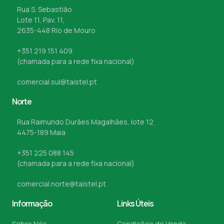
Rua S. Sebastião
Lote 11, Pav. 11,
2635-448 Rio de Mouro
+351 219 151 409
(chamada para a rede fixa nacional)
comercial.sul@taistel.pt
Norte
Rua Raimundo Durães Magalhães, lote 12
4475-189 Maia
+351 225 088 145
(chamada para a rede fixa nacional)
comercial.norte@taistel.pt
Informação
Links Úteis
Sobre Nós
Condições de Venda