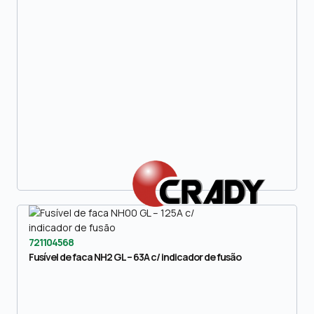
721104568
Fusível de faca NH2 GL – 63A c/ indicador de fusão