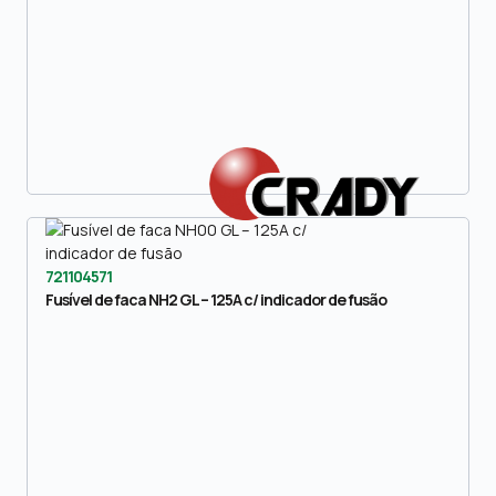
721104571
Fusível de faca NH2 GL – 125A c/ indicador de fusão