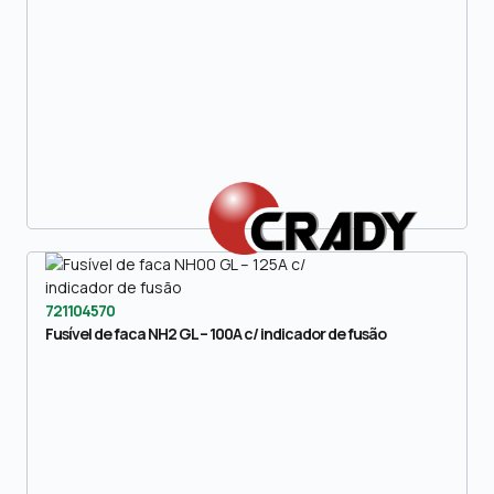
721104570
Fusível de faca NH2 GL – 100A c/ indicador de fusão