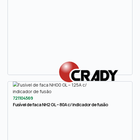
721104569
Fusível de faca NH2 GL – 80A c/ indicador de fusão