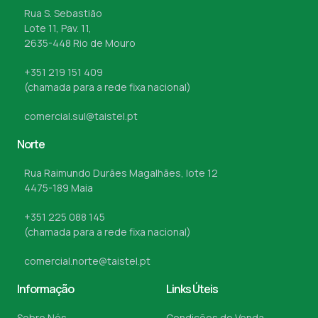
Rua S. Sebastião
Lote 11, Pav. 11,
2635-448 Rio de Mouro
+351 219 151 409
(chamada para a rede fixa nacional)
comercial.sul@taistel.pt
Norte
Rua Raimundo Durães Magalhães, lote 12
4475-189 Maia
+351 225 088 145
(chamada para a rede fixa nacional)
comercial.norte@taistel.pt
Informação
Links Úteis
Sobre Nós
Condições de Venda