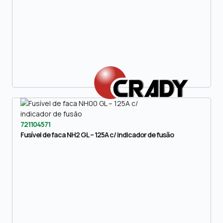
721104571
Fusível de faca NH2 GL – 125A c/ indicador de fusão