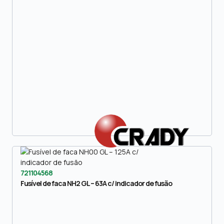
721104568
Fusível de faca NH2 GL – 63A c/ indicador de fusão