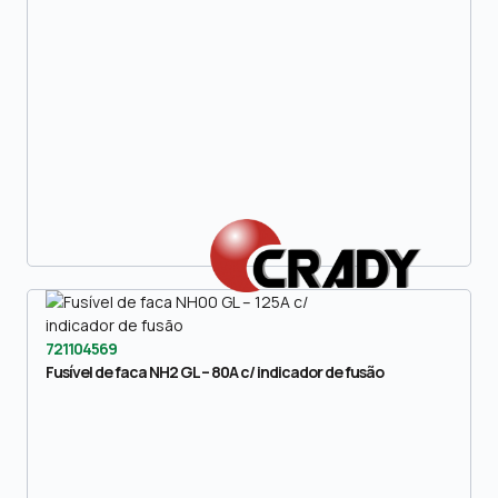
721104569
Fusível de faca NH2 GL – 80A c/ indicador de fusão