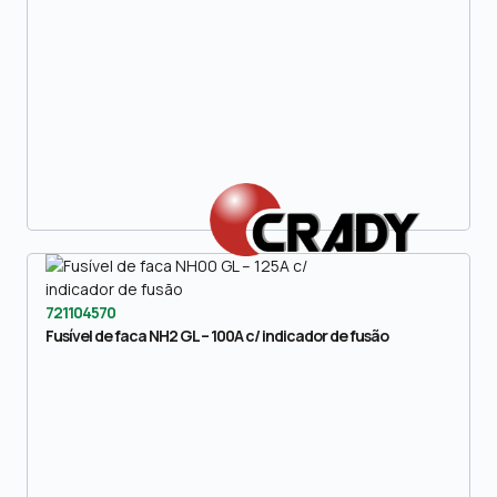
721104570
Fusível de faca NH2 GL – 100A c/ indicador de fusão