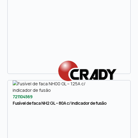
721104569
Fusível de faca NH2 GL – 80A c/ indicador de fusão