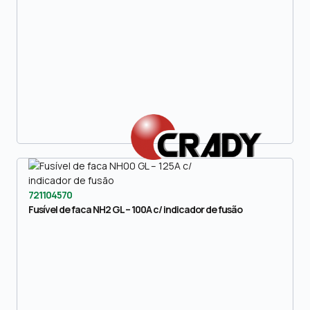
721104570
Fusível de faca NH2 GL – 100A c/ indicador de fusão