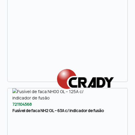
721104568
Fusível de faca NH2 GL – 63A c/ indicador de fusão