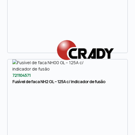
721104571
Fusível de faca NH2 GL – 125A c/ indicador de fusão