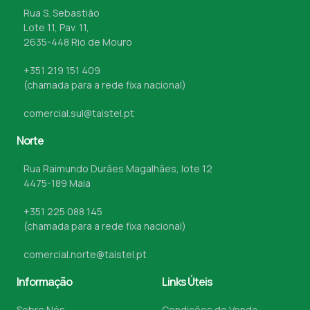
Rua S. Sebastião
Lote 11, Pav. 11,
2635-448 Rio de Mouro
+351 219 151 409
(chamada para a rede fixa nacional)
comercial.sul@taistel.pt
Norte
Rua Raimundo Durães Magalhães, lote 12
4475-189 Maia
+351 225 088 145
(chamada para a rede fixa nacional)
comercial.norte@taistel.pt
Informação
Links Úteis
Sobre Nós
Condições de Venda