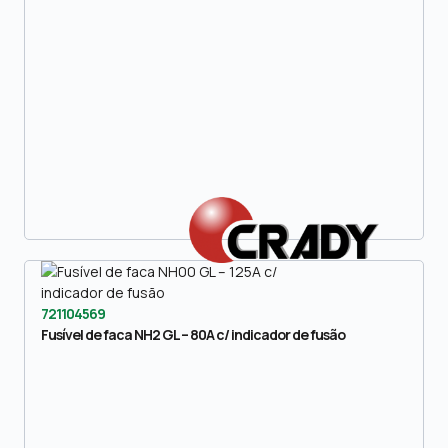
721104569
Fusível de faca NH2 GL – 80A c/ indicador de fusão