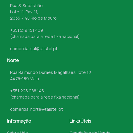
Rua S. Sebastião
Lote 11, Pav. 11,
2635-448 Rio de Mouro
+351 219 151 409
(chamada para a rede fixa nacional)
comercial.sul@taistel.pt
Norte
Rua Raimundo Durães Magalhães, lote 12
4475-189 Maia
+351 225 088 145
(chamada para a rede fixa nacional)
comercial.norte@taistel.pt
Informação
Links Úteis
Sobre Nós
Condições de Venda