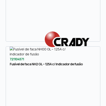
721104571
Fusível de faca NH2 GL – 125A c/ indicador de fusão