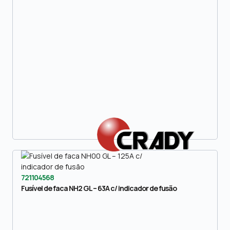
721104568
Fusível de faca NH2 GL – 63A c/ indicador de fusão