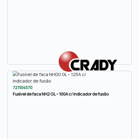
721104570
Fusível de faca NH2 GL – 100A c/ indicador de fusão