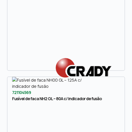
721104569
Fusível de faca NH2 GL – 80A c/ indicador de fusão