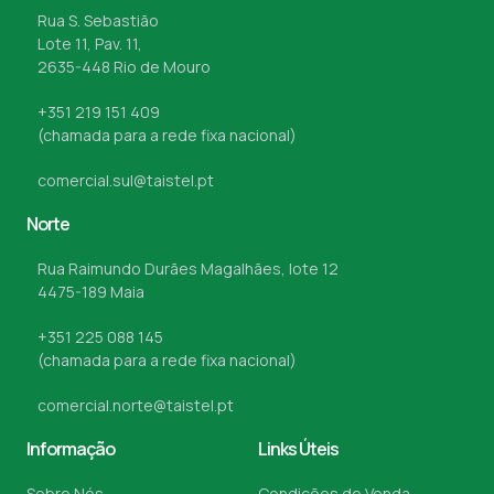
Rua S. Sebastião
Lote 11, Pav. 11,
2635-448 Rio de Mouro
+351 219 151 409
(chamada para a rede fixa nacional)
comercial.sul@taistel.pt
Norte
Rua Raimundo Durães Magalhães, lote 12
4475-189 Maia
+351 225 088 145
(chamada para a rede fixa nacional)
comercial.norte@taistel.pt
Informação
Links Úteis
Sobre Nós
Condições de Venda