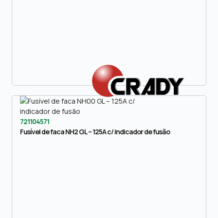
721104571
Fusível de faca NH2 GL – 125A c/ indicador de fusão