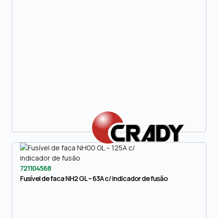
721104568
Fusível de faca NH2 GL – 63A c/ indicador de fusão