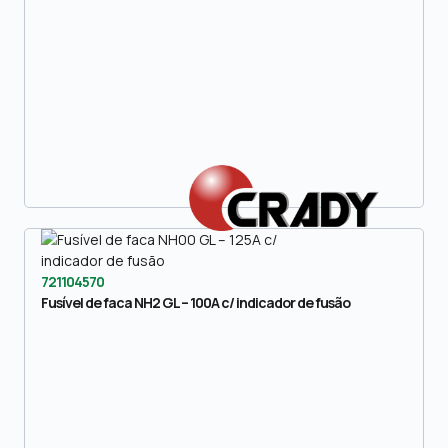
721104570
Fusível de faca NH2 GL – 100A c/ indicador de fusão