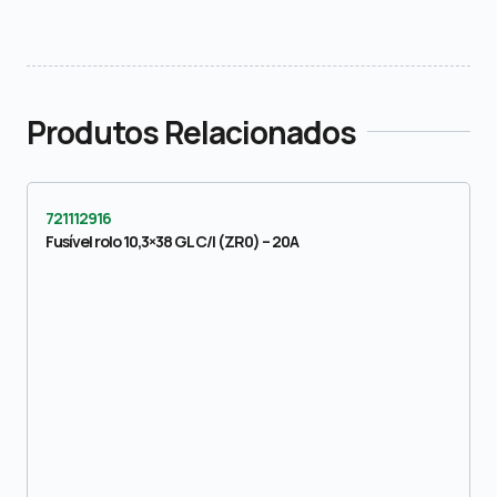
Produtos Relacionados
721112916
Fusível rolo 10,3×38 GL C/I (ZR0) – 20A