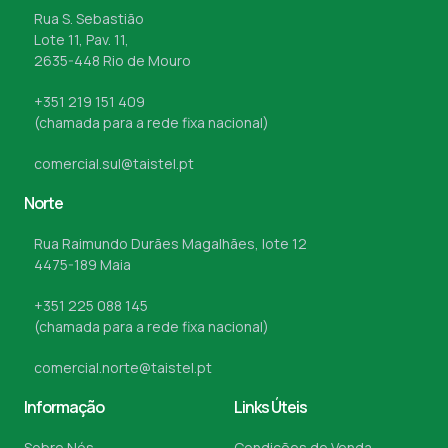
Rua S. Sebastião
Lote 11, Pav. 11,
2635-448 Rio de Mouro
+351 219 151 409
(chamada para a rede fixa nacional)
comercial.sul@taistel.pt
Norte
Rua Raimundo Durães Magalhães, lote 12
4475-189 Maia
+351 225 088 145
(chamada para a rede fixa nacional)
comercial.norte@taistel.pt
Informação
Links Úteis
Sobre Nós
Condições de Venda