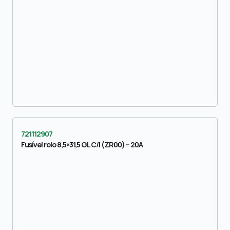
721112907
Fusível rolo 8,5×31,5 GL C/I (ZR00) – 20A