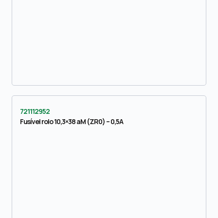
721112952
Fusível rolo 10,3×38 aM (ZR0) – 0,5A