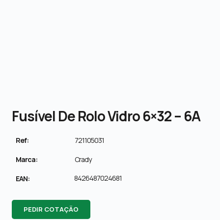
Fusível De Rolo Vidro 6×32 – 6A
Ref:
721105031
Marca:
Crady
8426487024681
EAN:
PEDIR COTAÇÃO