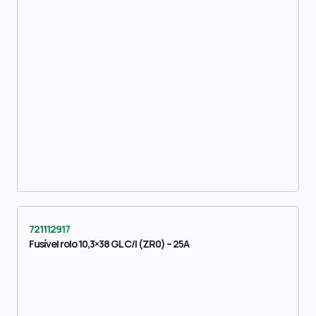
721112917
Fusível rolo 10,3×38 GL C/I (ZR0) – 25A