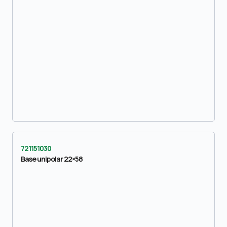
721151030
Base unipolar 22×58