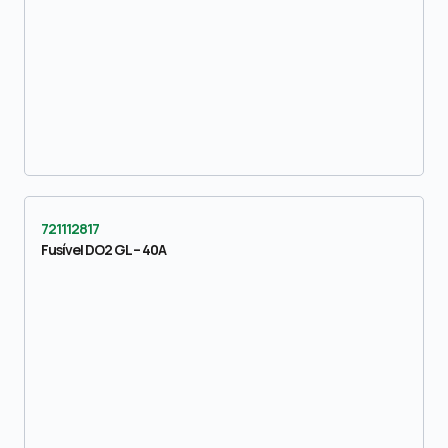
721112817
Fusível DO2 GL – 40A