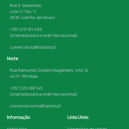
Rua S. Sebastião
Lote 11, Pav. 11,
2635-448 Rio de Mouro
+351 219 151 409
(chamada para a rede fixa nacional)
comercial.sul@taistel.pt
Norte
Rua Raimundo Durães Magalhães, lote 12
4475-189 Maia
+351 225 088 145
(chamada para a rede fixa nacional)
comercial.norte@taistel.pt
Informação
Links Úteis
Sobre Nós
Condições de Venda