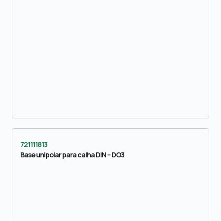
721111813
Base unipolar para calha DIN – DO3