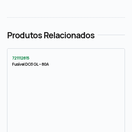
Produtos Relacionados
721112815
Fusível DO3 GL – 80A