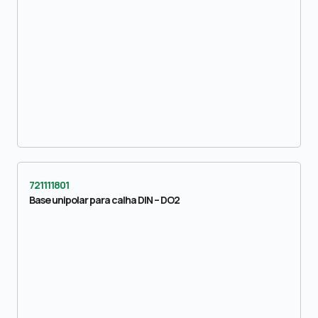
721111801
Base unipolar para calha DIN – DO2