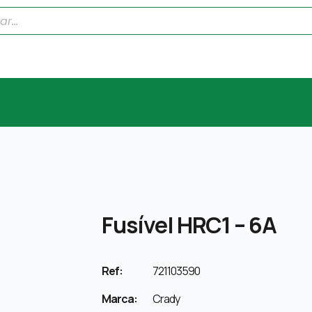
Fusível HRC1 – 6A
Ref:
721103590
Marca:
Crady