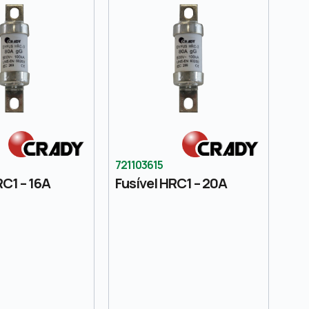
721103615
RC1 – 16A
Fusível HRC1 – 20A