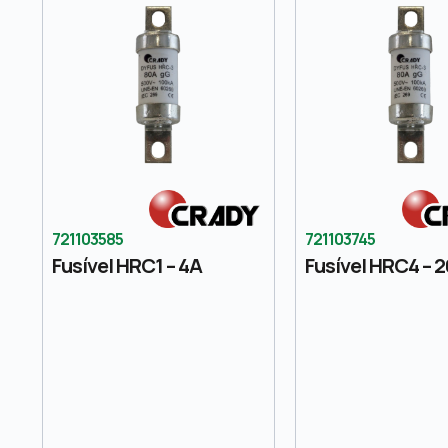
721103585
721103745
Fusível HRC1 – 4A
Fusível HRC4 – 