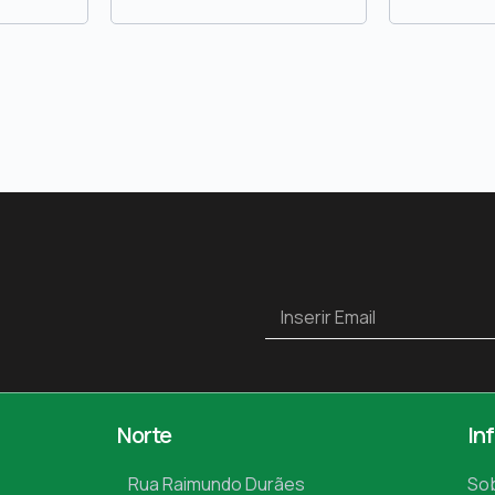
Norte
In
Rua Raimundo Durães
So