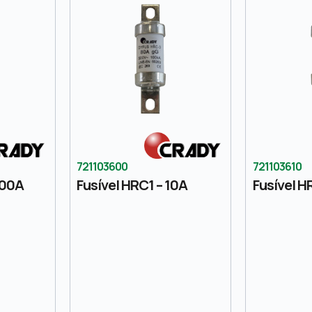
721103600
721103610
200A
Fusível HRC1 – 10A
Fusível H