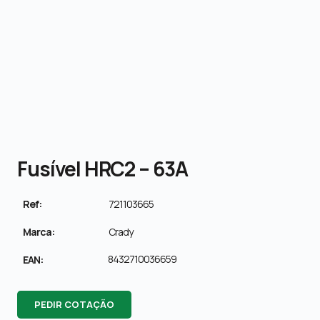
Fusível HRC2 – 63A
Ref:
721103665
Marca:
Crady
8432710036659
EAN:
PEDIR COTAÇÃO