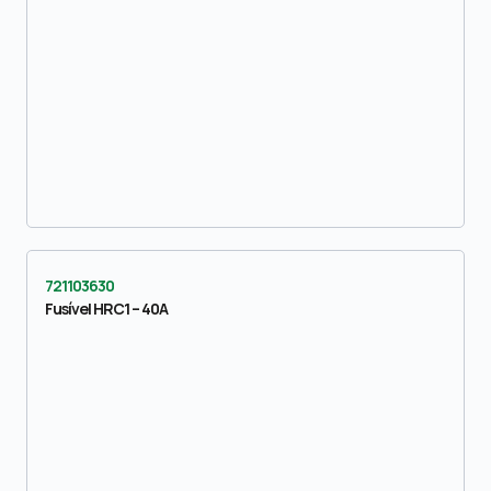
721103630
Fusível HRC1 – 40A