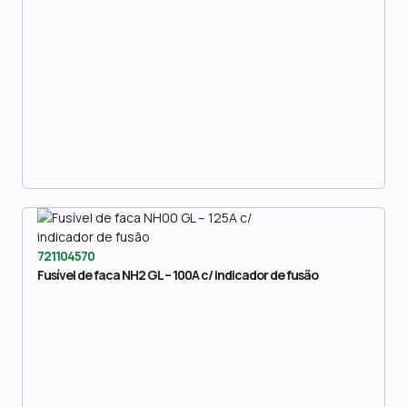
721104570
Fusível de faca NH2 GL – 100A c/ indicador de fusão