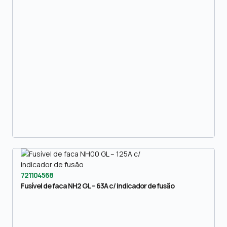
721104568
Fusível de faca NH2 GL – 63A c/ indicador de fusão