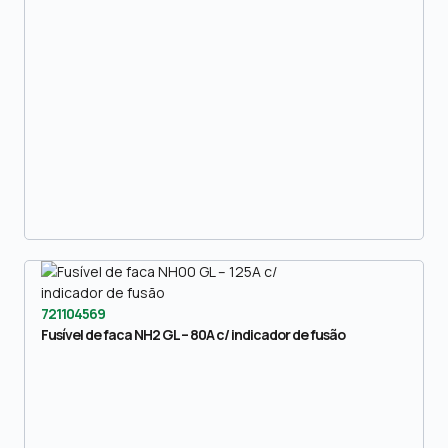
721104569
Fusível de faca NH2 GL – 80A c/ indicador de fusão