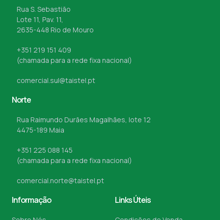
Rua S. Sebastião
Lote 11, Pav. 11,
2635-448 Rio de Mouro
+351 219 151 409
(chamada para a rede fixa nacional)
comercial.sul@taistel.pt
Norte
Rua Raimundo Durães Magalhães, lote 12
4475-189 Maia
+351 225 088 145
(chamada para a rede fixa nacional)
comercial.norte@taistel.pt
Informação
Links Úteis
Sobre Nós
Condições de Venda