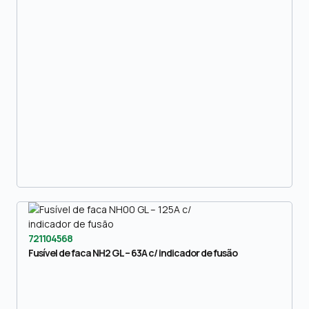
721104568
Fusível de faca NH2 GL – 63A c/ indicador de fusão