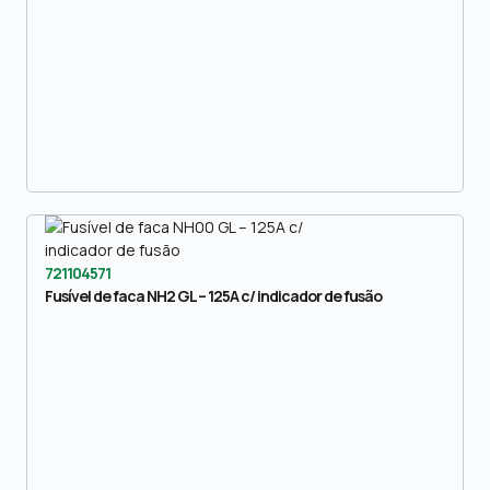
721104571
Fusível de faca NH2 GL – 125A c/ indicador de fusão