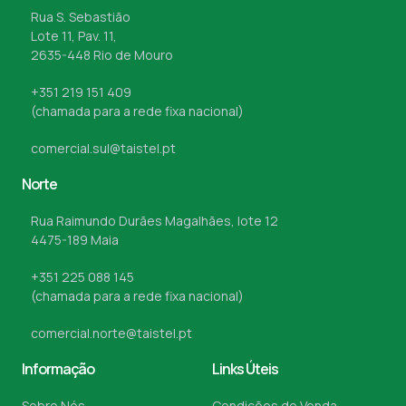
Rua S. Sebastião
Lote 11, Pav. 11,
2635-448 Rio de Mouro
+351 219 151 409
(chamada para a rede fixa nacional)
comercial.sul@taistel.pt
Norte
Rua Raimundo Durães Magalhães, lote 12
4475-189 Maia
+351 225 088 145
(chamada para a rede fixa nacional)
comercial.norte@taistel.pt
Informação
Links Úteis
Sobre Nós
Condições de Venda