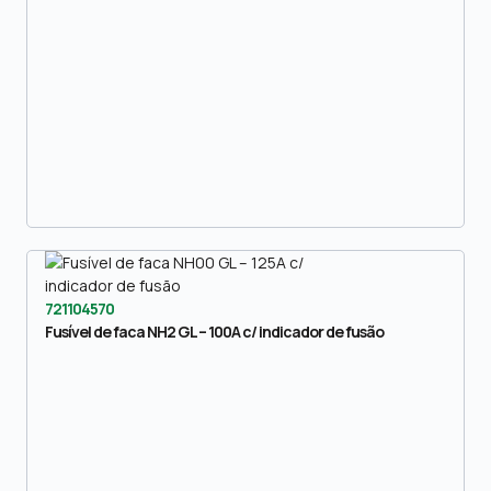
721104570
Fusível de faca NH2 GL – 100A c/ indicador de fusão