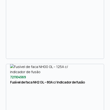
721104569
Fusível de faca NH2 GL – 80A c/ indicador de fusão