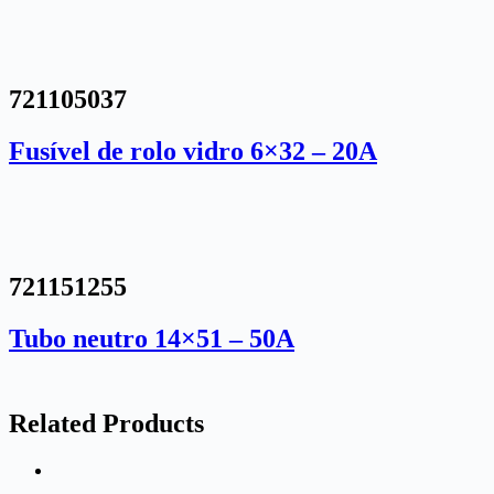
721105037
Fusível de rolo vidro 6×32 – 20A
721151255
Tubo neutro 14×51 – 50A
Related Products