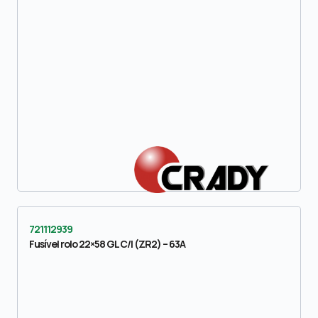
721112939
Fusível rolo 22×58 GL C/I (ZR2) – 63A