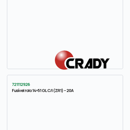
721112926
Fusível rolo 14×51 GL C/I (ZR1) – 20A