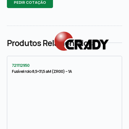
PEDIR COTAÇÃO
Produtos Relacionados
721112950
Fusível rolo 8,5×31,5 aM (ZR00) – 1A