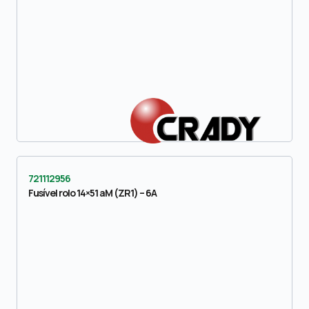
721112956
Fusível rolo 14×51 aM (ZR1) – 6A