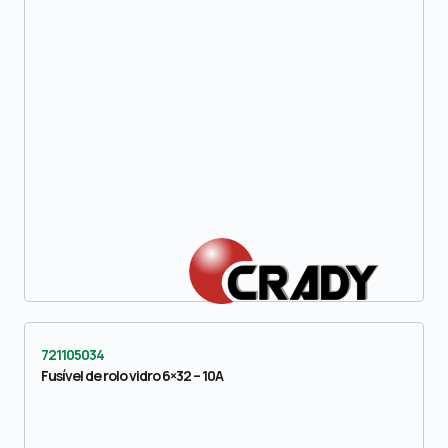
721105034
Fusível de rolo vidro 6×32 – 10A