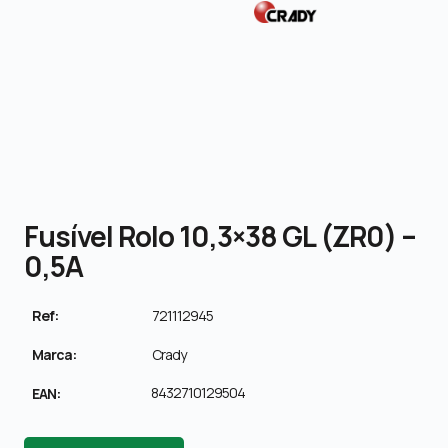
Fusível Rolo 10,3×38 GL (ZR0) –
0,5A
Ref:
721112945
Marca:
Crady
8432710129504
EAN: