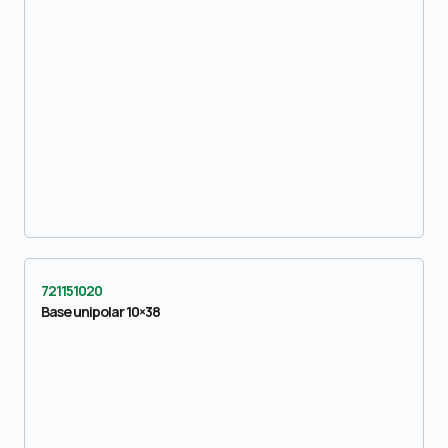
721151020
Base unipolar 10×38