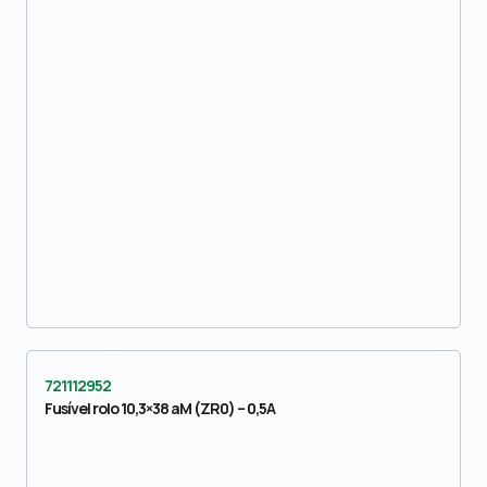
721112952
Fusível rolo 10,3×38 aM (ZR0) – 0,5A