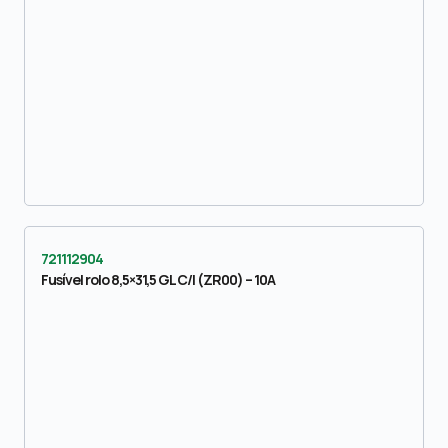
721112904
Fusível rolo 8,5×31,5 GL C/I (ZR00) – 10A