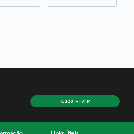
SUBSCREVER
formação
Links Úteis