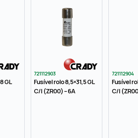
721112903
721112904
58 GL
Fusível rolo 8,5×31,5 GL
Fusível ro
C/I (ZR00) – 6A
C/I (ZR00