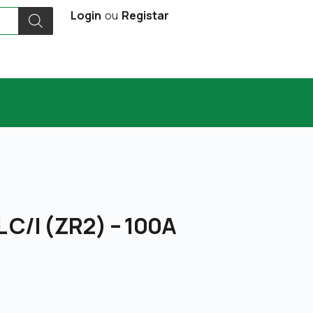
Login
ou
Registar
L C/I (ZR2) – 100A