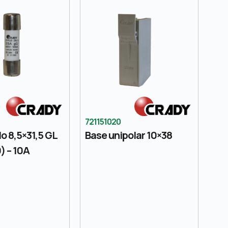
721151020
lo 8,5×31,5 GL
Base unipolar 10×38
) – 10A