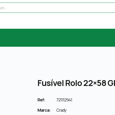
Fusível Rolo 22×58 G
Ref:
721112941
Marca:
Crady