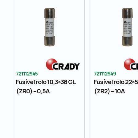
721112945
721112949
Fusível rolo 10,3×38 GL
Fusível rolo 22×
(ZR0) – 0,5A
(ZR2) – 10A