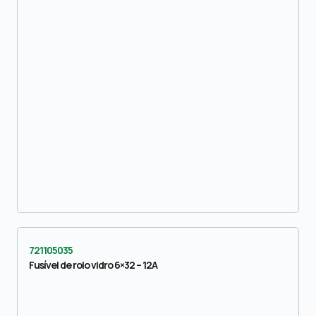
721105035
Fusível de rolo vidro 6×32 – 12A