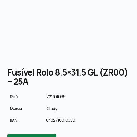
Fusível Rolo 8,5×31,5 GL (ZR00)
– 25A
Ref:
721101065
Marca:
Crady
8432710010659
EAN: