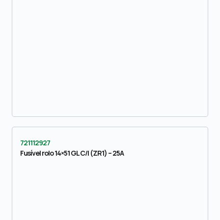
721112927
Fusível rolo 14×51 GL C/I (ZR1) – 25A