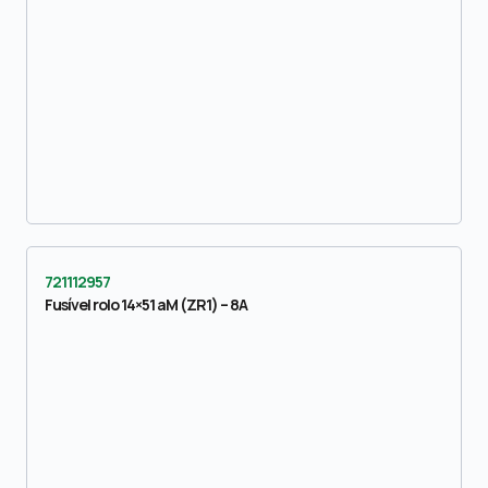
721112957
Fusível rolo 14×51 aM (ZR1) – 8A