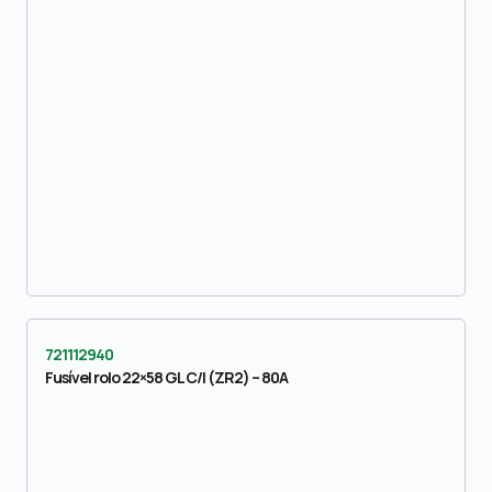
721112940
Fusível rolo 22×58 GL C/I (ZR2) – 80A