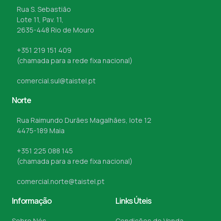
Rua S. Sebastião
Lote 11, Pav. 11,
2635-448 Rio de Mouro
+351 219 151 409
(chamada para a rede fixa nacional)
comercial.sul@taistel.pt
Norte
Rua Raimundo Durães Magalhães, lote 12
4475-189 Maia
+351 225 088 145
(chamada para a rede fixa nacional)
comercial.norte@taistel.pt
Informação
Links Úteis
Sobre Nós
Condições de Venda