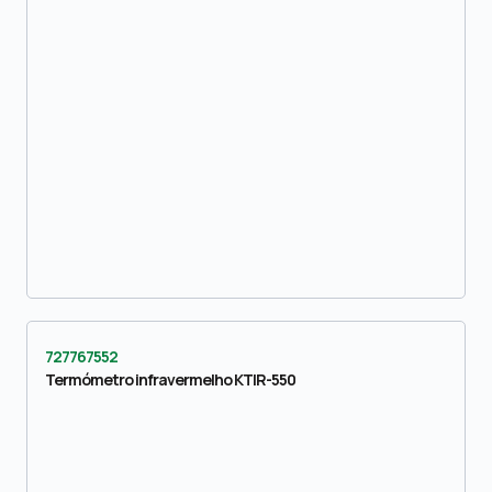
727767552
Termómetro infravermelho KTIR-550