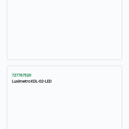
727767520
Luxímetro KDL-02-LED