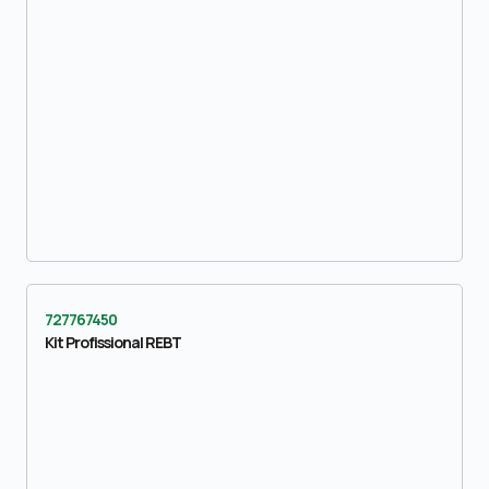
727767450
Kit Profissional REBT