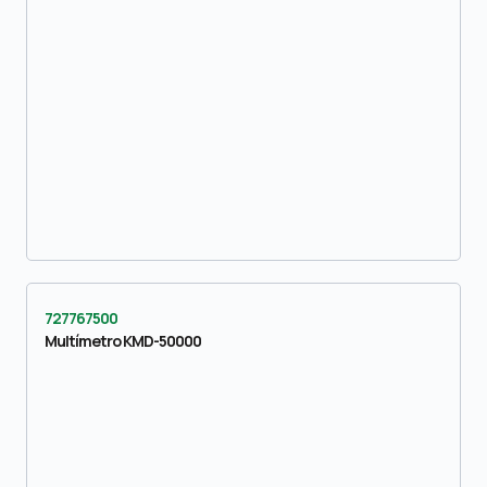
727767500
Multímetro KMD-50000