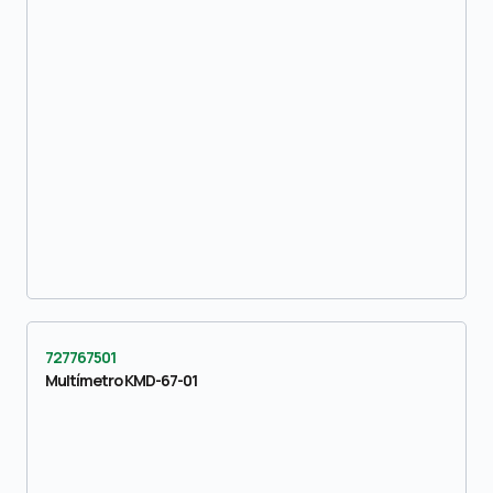
727767501
Multímetro KMD-67-01