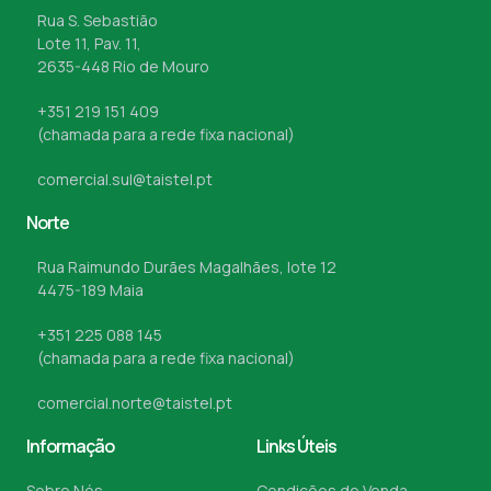
Rua S. Sebastião
Lote 11, Pav. 11,
2635-448 Rio de Mouro
+351 219 151 409
(chamada para a rede fixa nacional)
comercial.sul@taistel.pt
Norte
Rua Raimundo Durães Magalhães, lote 12
4475-189 Maia
+351 225 088 145
(chamada para a rede fixa nacional)
comercial.norte@taistel.pt
Informação
Links Úteis
Sobre Nós
Condições de Venda