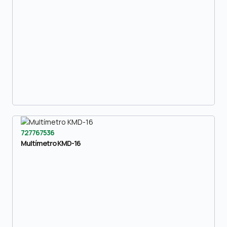
727767536
Multímetro KMD-16