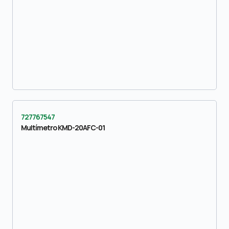
727767547
Multímetro KMD-20AFC-01