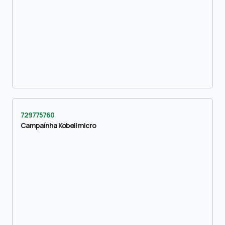
729775760
Campaínha Kobell micro