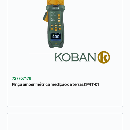
727767478
Pinça amperimétrica medição de terras KPRT-01