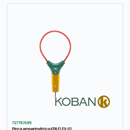
727767499
Pinça amperimétrica KPA FLEX-01