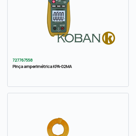
727767558
Pinça amperimétrica KPA-02MA