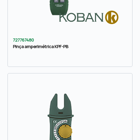
727767480
Pinça amperimétrica KPF-PB