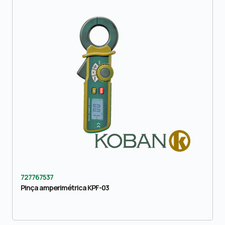
727767537
Pinça amperimétrica KPF-03