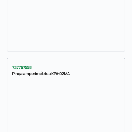
727767558
Pinça amperimétrica KPA-02MA