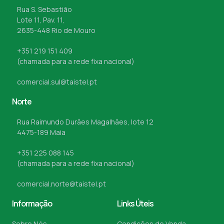
Rua S. Sebastião
Lote 11, Pav. 11,
2635-448 Rio de Mouro
+351 219 151 409
(chamada para a rede fixa nacional)
comercial.sul@taistel.pt
Norte
Rua Raimundo Durães Magalhães, lote 12
4475-189 Maia
+351 225 088 145
(chamada para a rede fixa nacional)
comercial.norte@taistel.pt
Informação
Links Úteis
Sobre Nós
Condições de Venda