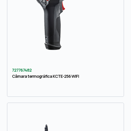
727767482
Câmara termográfica KCTE-256 WIFI