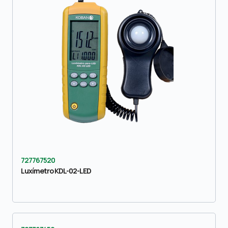
727767520
Luxímetro KDL-02-LED