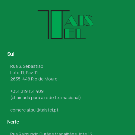
Sul
Rua S. Sebastião
Lote 11, Pav. 11,
2635-448 Rio de Mouro
+351 219 151 409
(chamada para a rede fixa nacional)
comercial.sul@taistel.pt
Norte
Rua Raimundo Durães Magalhães, lote 12