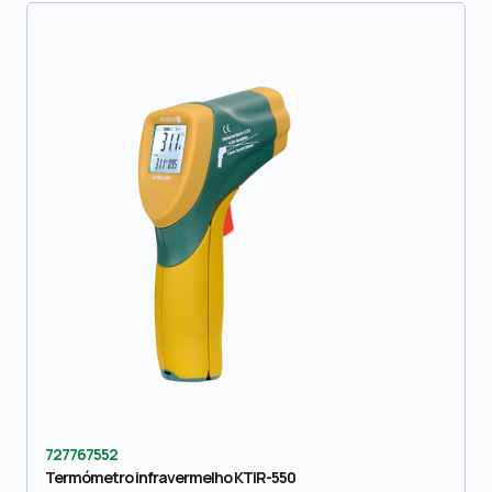
727767552
Termómetro infravermelho KTIR-550