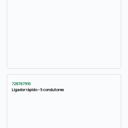
728767910
Ligador rápido – 5 condutores