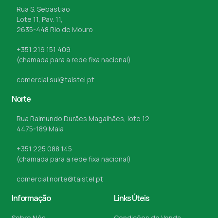
Rua S. Sebastião
Lote 11, Pav. 11,
2635-448 Rio de Mouro
+351 219 151 409
(chamada para a rede fixa nacional)
comercial.sul@taistel.pt
Norte
Rua Raimundo Durães Magalhães, lote 12
4475-189 Maia
+351 225 088 145
(chamada para a rede fixa nacional)
comercial.norte@taistel.pt
Informação
Links Úteis
Sobre Nós
Condições de Venda