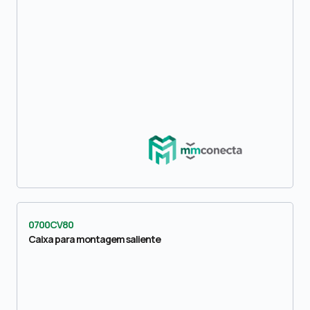
0700CV80
Caixa para montagem saliente