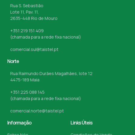
Rua S. Sebastião
Lote 11, Pav. 11,
2635-448 Rio de Mouro
+351 219 151 409
(chamada para a rede fixa nacional)
comercial.sul@taistel.pt
Norte
Rua Raimundo Durães Magalhães, lote 12
4475-189 Maia
+351 225 088 145
(chamada para a rede fixa nacional)
comercial.norte@taistel.pt
Informação
Links Úteis
Sobre Nós
Condições de Venda