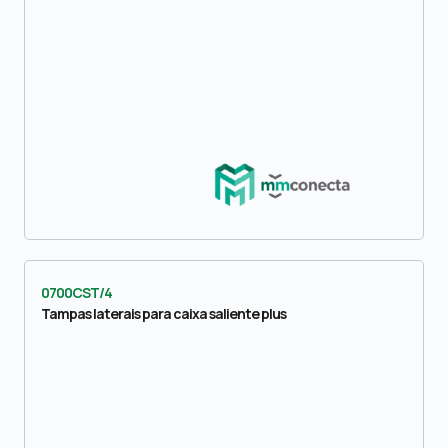
0700CST/4
Tampas laterais para caixa saliente plus