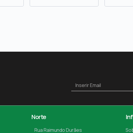
Norte
In
Rua Raimundo Durães
So