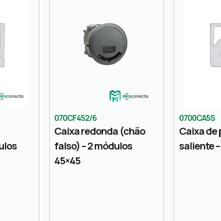
070CF452/6
0700CA5S
e
Caixa redonda (chão
Caixa de
ulos
falso) – 2 módulos
saliente 
45×45