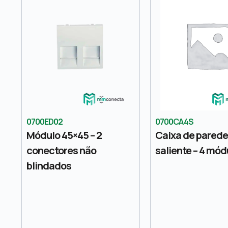
0700ED02
0700CA4S
Módulo 45×45 – 2
Caixa de pared
conectores não
saliente – 4 mód
blindados