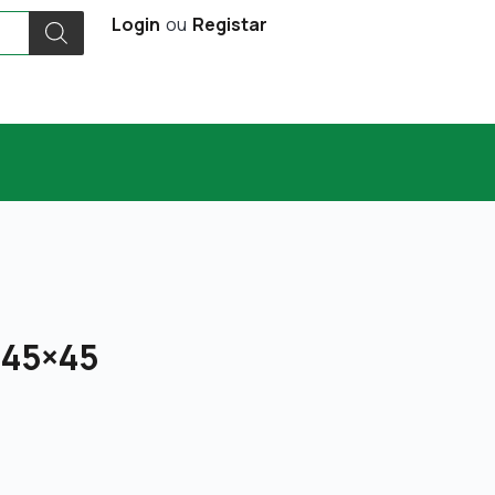
Login
ou
Registar
 45×45