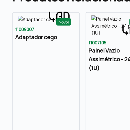
Novo!
11009007
Adaptador cego
11007105
Painel Vazio
Assimétrico – 2
(1U)