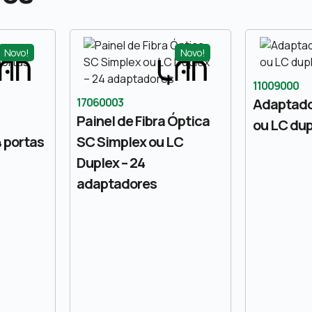
Novo!
Novo!
11009000
17060003
Adaptado
Painel de Fibra Óptica
ou LC dup
4 portas
SC Simplex ou LC
Duplex – 24
adaptadores