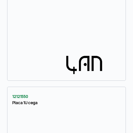
12121550
Placa 1U cega