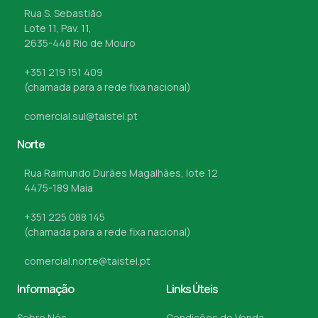
Rua S. Sebastião
Lote 11, Pav. 11,
2635-448 Rio de Mouro
+351 219 151 409
(chamada para a rede fixa nacional)
comercial.sul@taistel.pt
Norte
Rua Raimundo Durães Magalhães, lote 12
4475-189 Maia
+351 225 088 145
(chamada para a rede fixa nacional)
comercial.norte@taistel.pt
Informação
Links Úteis
Sobre Nós
Condições de Venda