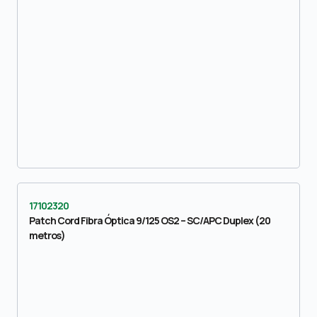
17102320
Patch Cord Fibra Óptica 9/125 OS2 – SC/APC Duplex (20
metros)