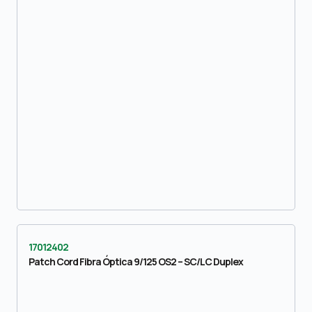
17012402
Patch Cord Fibra Óptica 9/125 OS2 – SC/LC Duplex