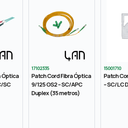
17102335
15001710
a Óptica
Patch Cord Fibra Óptica
Patch Co
C/SC
9/125 OS2 – SC/APC
– SC/LC 
Duplex (35 metros)