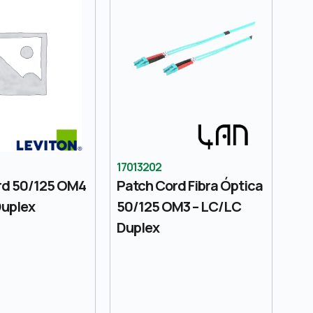
17013202
rd 50/125 OM4
Patch Cord Fibra Óptica
Duplex
50/125 OM3 – LC/LC
Duplex