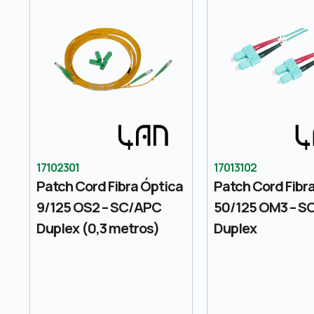
17102301
17013102
Patch Cord Fibra Óptica
Patch Cord Fibr
9/125 OS2 – SC/APC
50/125 OM3 – S
Duplex (0,3 metros)
Duplex