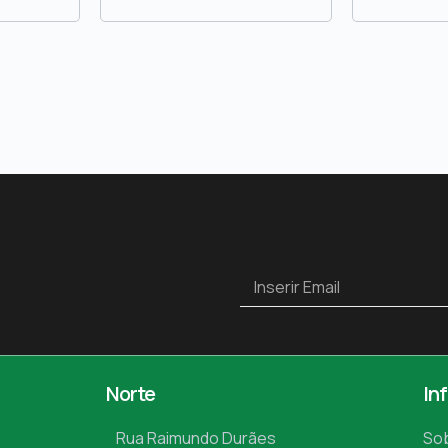
Norte
In
Rua Raimundo Durães
So