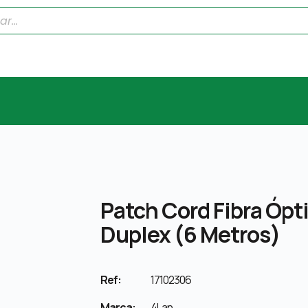
Patch Cord Fibra Óp
Duplex (6 Metros)
Ref:
17102306
Marca:
4Lan