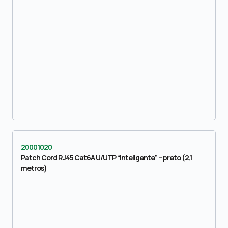
20001020
Patch Cord RJ45 Cat6A U/UTP “inteligente” – preto (2,1
metros)