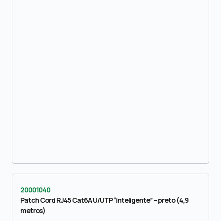
20001040
Patch Cord RJ45 Cat6A U/UTP “inteligente” – preto (4,9
metros)