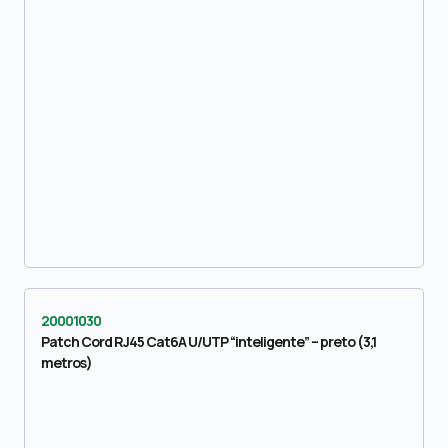
20001030
Patch Cord RJ45 Cat6A U/UTP “inteligente” – preto (3,1
metros)