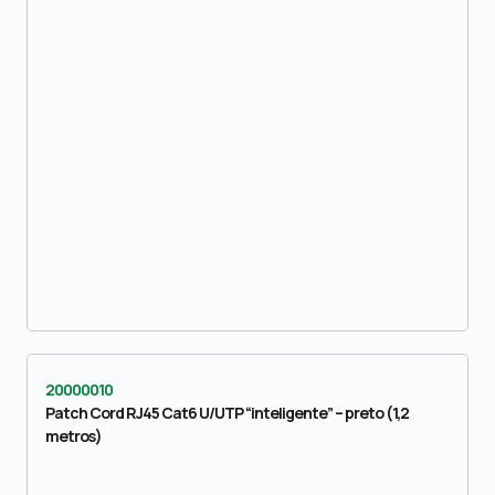
20000010
Patch Cord RJ45 Cat6 U/UTP “inteligente” – preto (1,2
metros)