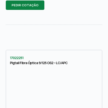
PEDIR COTAÇÃO
17022251
Pigtail Fibra Óptica 9/125 OS2 – LC/APC