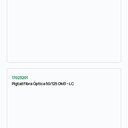
17023201
Pigtail Fibra Óptica 50/125 OM3 – LC