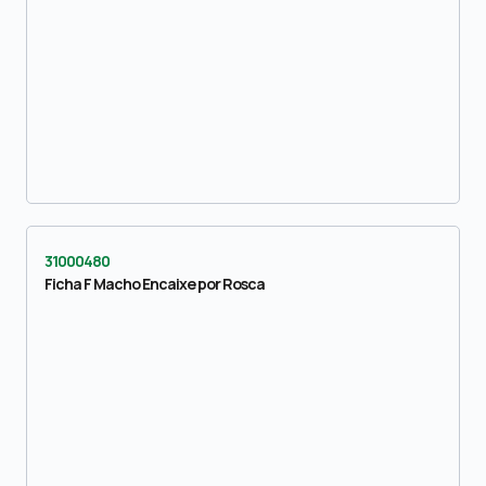
31000480
Ficha F Macho Encaixe por Rosca