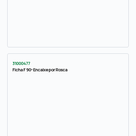
31000477
Ficha F 90º Encaixe por Rosca