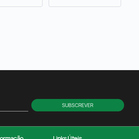
SUBSCREVER
formação
Links Úteis