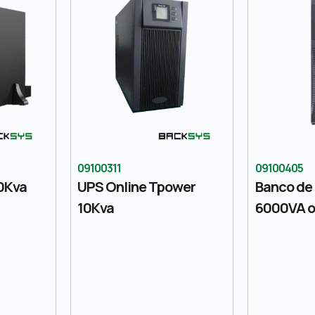
09100311
09100405
0Kva
UPS Online Tpower
Banco de 
10Kva
6000VA o