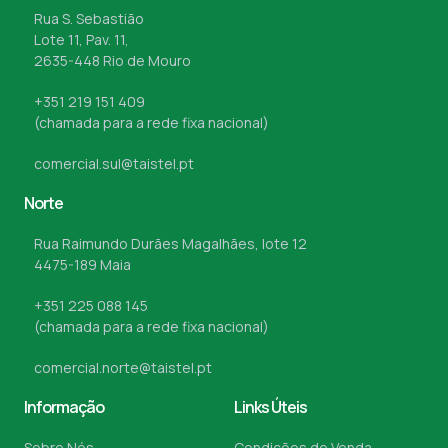
Rua S. Sebastião
Lote 11, Pav. 11,
2635-448 Rio de Mouro
+351 219 151 409
(chamada para a rede fixa nacional)
comercial.sul@taistel.pt
Norte
Rua Raimundo Durães Magalhães, lote 12
4475-189 Maia
+351 225 088 145
(chamada para a rede fixa nacional)
comercial.norte@taistel.pt
Informação
Links Úteis
Sobre Nós
Condições de Venda