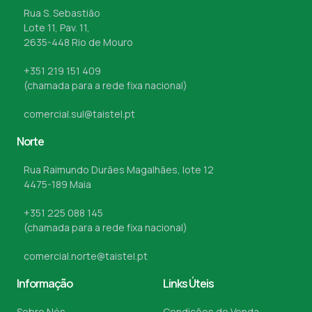
Rua S. Sebastião
Lote 11, Pav. 11,
2635-448 Rio de Mouro
+351 219 151 409
(chamada para a rede fixa nacional)
comercial.sul@taistel.pt
Norte
Rua Raimundo Durães Magalhães, lote 12
4475-189 Maia
+351 225 088 145
(chamada para a rede fixa nacional)
comercial.norte@taistel.pt
Informação
Links Úteis
Sobre Nós
Condições de Venda