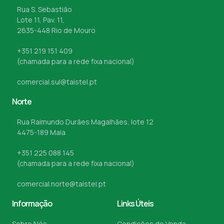
Rua S. Sebastião
Lote 11, Pav. 11,
2635-448 Rio de Mouro
+351 219 151 409
(chamada para a rede fixa nacional)
comercial.sul@taistel.pt
Norte
Rua Raimundo Durães Magalhães, lote 12
4475-189 Maia
+351 225 088 145
(chamada para a rede fixa nacional)
comercial.norte@taistel.pt
Informação
Links Úteis
Sobre Nós
Condições de Venda