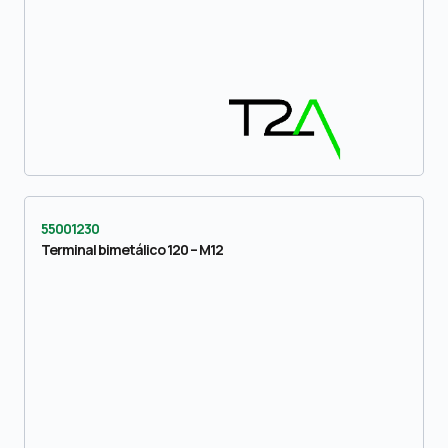
55001230
Terminal bimetálico 120 – M12