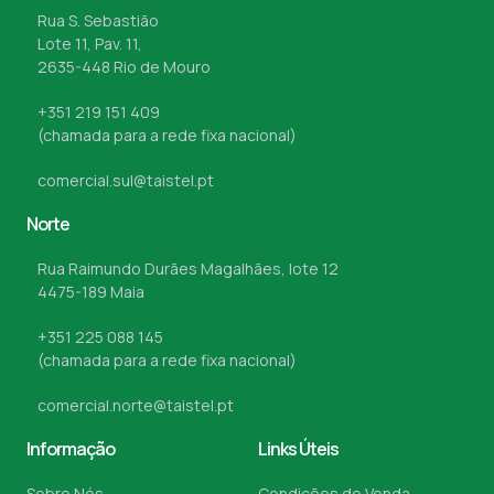
Rua S. Sebastião
Lote 11, Pav. 11,
2635-448 Rio de Mouro
+351 219 151 409
(chamada para a rede fixa nacional)
comercial.sul@taistel.pt
Norte
Rua Raimundo Durães Magalhães, lote 12
4475-189 Maia
+351 225 088 145
(chamada para a rede fixa nacional)
comercial.norte@taistel.pt
Informação
Links Úteis
Sobre Nós
Condições de Venda