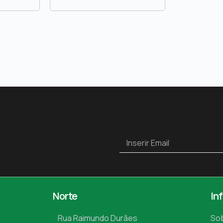
Norte
In
Rua Raimundo Durães
So