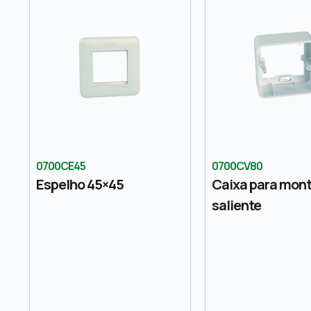
0700CE45
0700CV80
Espelho 45×45
Caixa para mo
saliente