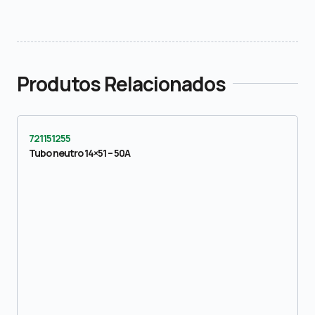
Produtos Relacionados
721151255
Tubo neutro 14×51 – 50A