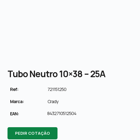
Tubo Neutro 10×38 – 25A
Ref:
721151250
Marca:
Crady
8432710512504
EAN:
PEDIR COTAÇÃO