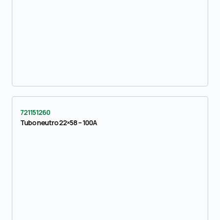
721151260
Tubo neutro 22×58 – 100A