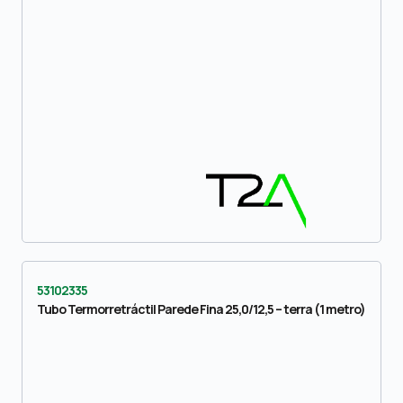
53102335
Tubo Termorretráctil Parede Fina 25,0/12,5 – terra (1 metro)