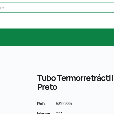
Tubo Termorretráctil
Preto
Ref:
53100335
Marca:
T2A