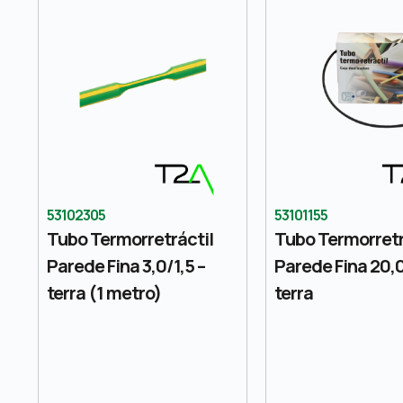
53102305
53101155
Tubo Termorretráctil
Tubo Termorretr
Parede Fina 3,0/1,5 –
Parede Fina 20,0
terra (1 metro)
terra