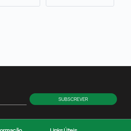
SUBSCREVER
formação
Links Úteis