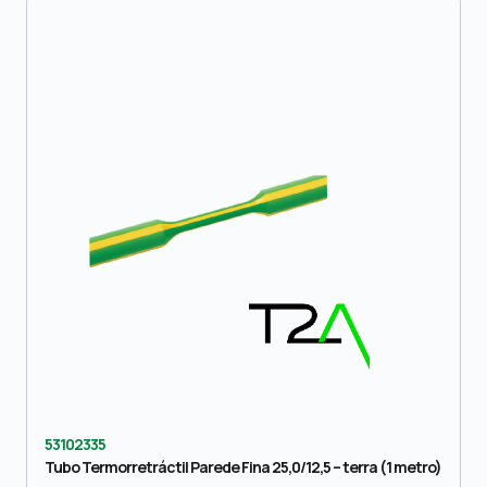
53102335
Tubo Termorretráctil Parede Fina 25,0/12,5 – terra (1 metro)