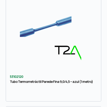
53102120
Tubo Termorretráctil Parede Fina 9,0/4,5 – azul (1 metro)