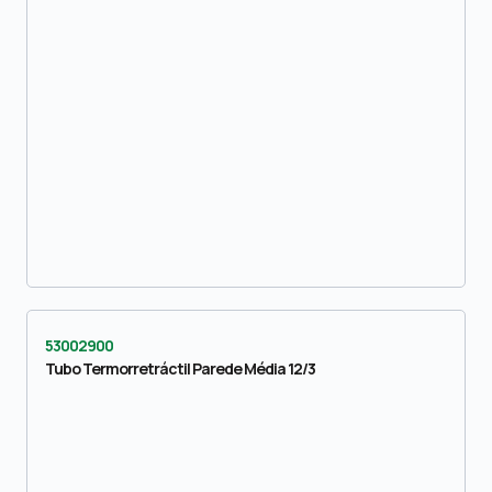
53002900
Tubo Termorretráctil Parede Média 12/3