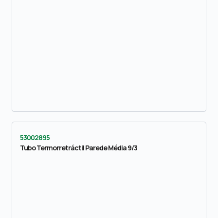
53002895
Tubo Termorretráctil Parede Média 9/3