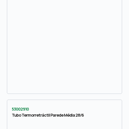
53002910
Tubo Termorretráctil Parede Média 28/6