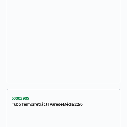
53002905
Tubo Termorretráctil Parede Média 22/6