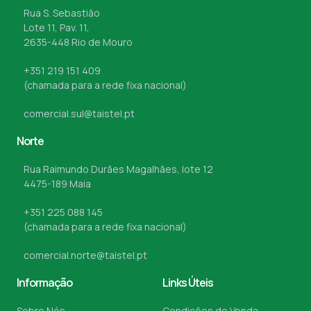
Rua S. Sebastião
Lote 11, Pav. 11,
2635-448 Rio de Mouro
+351 219 151 409
(chamada para a rede fixa nacional)
comercial.sul@taistel.pt
Norte
Rua Raimundo Durães Magalhães, lote 12
4475-189 Maia
+351 225 088 145
(chamada para a rede fixa nacional)
comercial.norte@taistel.pt
Informação
Links Úteis
Sobre Nós
Condições de Venda