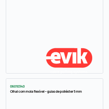
06010340
Olhal com mola flexível – guias de poliéster 5 mm