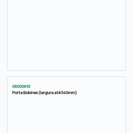
06000610
Porta Bobines (largura até 540mm)