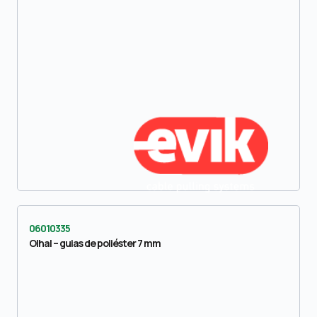
06010335
Olhal – guias de poliéster 7 mm