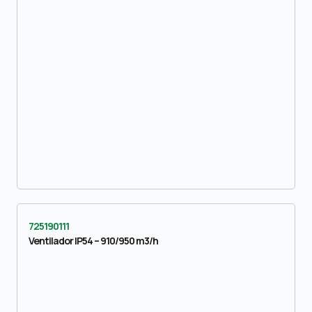
725190111
Ventilador IP54 – 910/950 m3/h