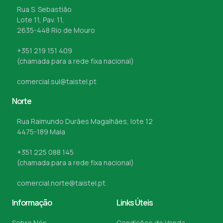
Rua S. Sebastião
Lote 11, Pav. 11,
2635-448 Rio de Mouro
+351 219 151 409
(chamada para a rede fixa nacional)
comercial.sul@taistel.pt
Norte
Rua Raimundo Durães Magalhães, lote 12
4475-189 Maia
+351 225 088 145
(chamada para a rede fixa nacional)
comercial.norte@taistel.pt
Informação
Links Úteis
Sobre Nós
Condições de Venda