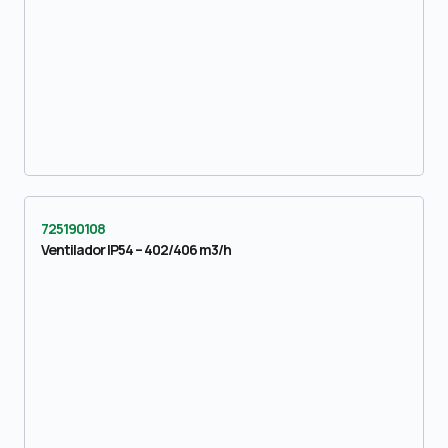
725190108
Ventilador IP54 – 402/406 m3/h