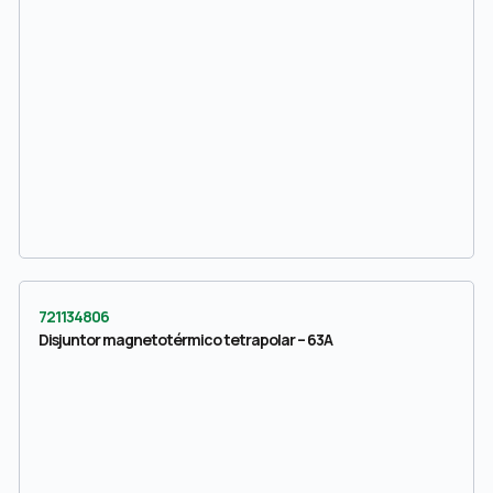
721134806
Disjuntor magnetotérmico tetrapolar – 63A