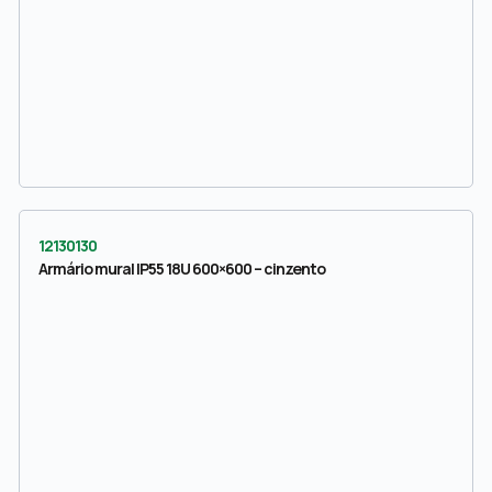
12130130
Armário mural IP55 18U 600×600 – cinzento