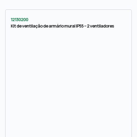
12130200
Kit de ventilação de armário mural IP55 – 2 ventiladores