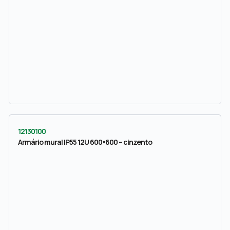
12130100
Armário mural IP55 12U 600×600 – cinzento