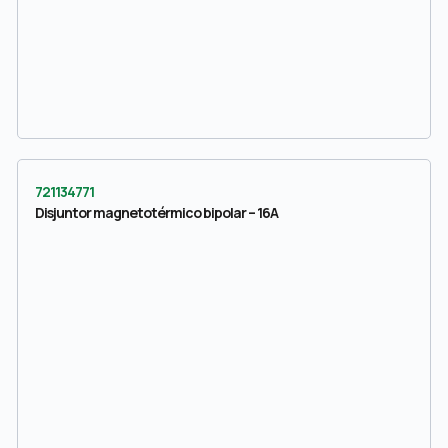
721134771
Disjuntor magnetotérmico bipolar – 16A