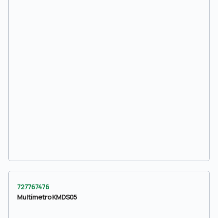
727767476
Multímetro KMDS05