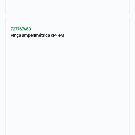
727767480
Pinça amperimétrica KPF-PB