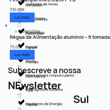
Contador de Horas
Metaksan
336.00
€
Ler mais
Detectores
MM Conecta
Acessórios
Acessórios
Patch See
Régua de Alimentação alumínio – 9 tomada
75.00
€
Parede
Planet
Ler mais
Tecto
Promax
Subescreve a nossa
Interruptores crepusculares
Sem Marca
NEwsletter
Interruptores horários
T2A
Sul
Medidores de Energia
Taistel