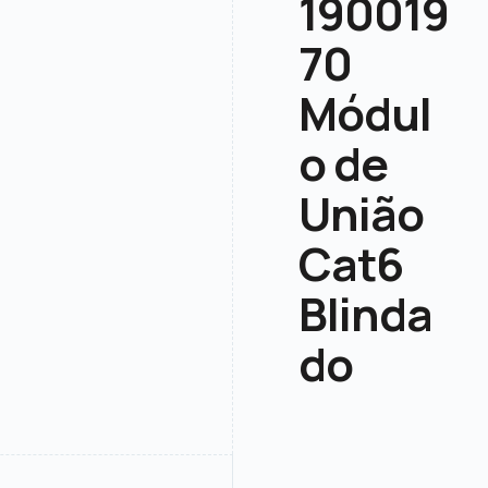
190019
70
Módul
o de
União
Cat6
Blinda
do