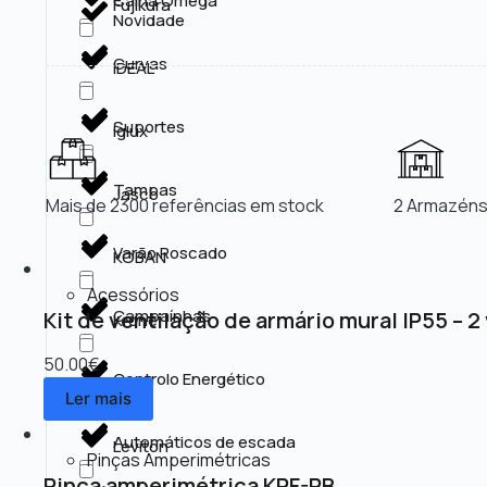
Calha Omega
Fujikura
Novidade
Curvas
IDEAL
Suportes
Iglux
Tampas
Jasco
Mais de 2300 referências em stock
2 Armazéns
Varão Roscado
KOBAN
Acessórios
Campaínhas
Kit de ventilação de armário mural IP55 – 2
Krone
50.00
€
Controlo Energético
Kss
Ler mais
Automáticos de escada
Leviton
Pinças Amperimétricas
Pinça amperimétrica KPF-PB